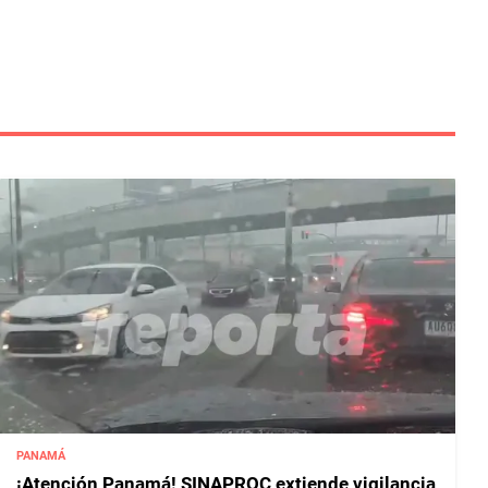
PANAMÁ
¡Atención Panamá! SINAPROC extiende vigilancia