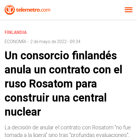
FINLANDIA
ECONOMÍA
-
2 de mayo de 2022 - 09:34
Un consorcio finlandés
anula un contrato con el
ruso Rosatom para
construir una central
nuclear
La decisión de anular el contrato con Rosatom "no fue
tomada a la ligera" sino tras "profundas evaluaciones",