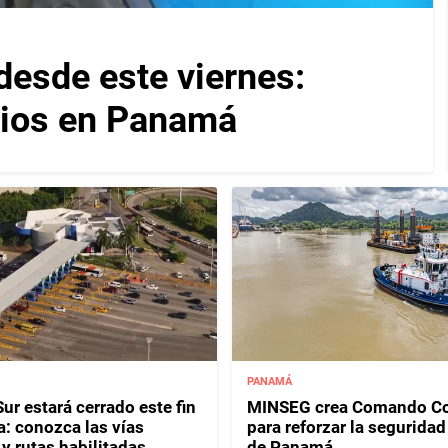
desde este viernes:
cios en Panamá
PANAMÁ
ur estará cerrado este fin
MINSEG crea Comando Co
: conozca las vías
para reforzar la seguridad
y rutas habilitadas
de Panamá