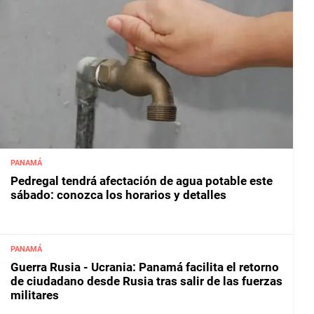
PANAMÁ
Pedregal tendrá afectación de agua potable este
sábado: conozca los horarios y detalles
PANAMÁ
Guerra Rusia - Ucrania: Panamá facilita el retorno
de ciudadano desde Rusia tras salir de las fuerzas
militares