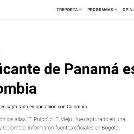
TREPORTA
PROGRAMAS
OPIN
3
aficante de Panamá e
lombia
n los alias "El Pulpo" o "El Viejo", fue capturado en una
y Colombia, informaron fuentes oficiales en Bogotá.