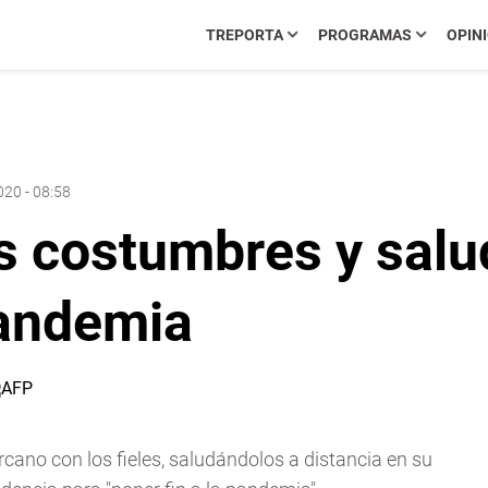
TREPORTA
PROGRAMAS
OPIN
020 - 08:58
 costumbres y salud
pandemia
rcano con los fieles, saludándolos a distancia en su