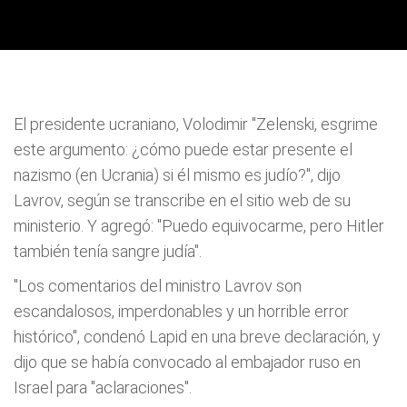
El presidente ucraniano, Volodimir "Zelenski, esgrime
este argumento: ¿cómo puede estar presente el
nazismo (en Ucrania) si él mismo es judío?", dijo
Lavrov, según se transcribe en el sitio web de su
ministerio. Y agregó: "Puedo equivocarme, pero Hitler
también tenía sangre judía".
"Los comentarios del ministro Lavrov son
escandalosos, imperdonables y un horrible error
histórico", condenó Lapid en una breve declaración, y
dijo que se había convocado al embajador ruso en
Israel para "aclaraciones".