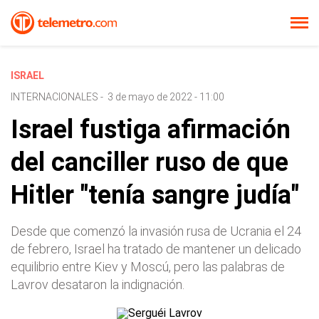
ISRAEL
INTERNACIONALES
-
3 de mayo de 2022 - 11:00
Israel fustiga afirmación
del canciller ruso de que
Hitler "tenía sangre judía"
Desde que comenzó la invasión rusa de Ucrania el 24
de febrero, Israel ha tratado de mantener un delicado
equilibrio entre Kiev y Moscú, pero las palabras de
Lavrov desataron la indignación.