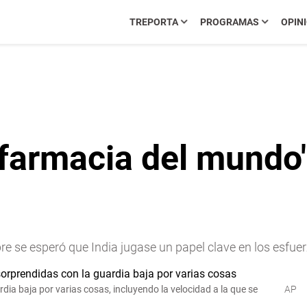
TREPORTA
PROGRAMAS
OPIN
 farmacia del mundo"
se esperó que India jugase un papel clave en los esfuerz
dia baja por varias cosas, incluyendo la velocidad a la que se
AP