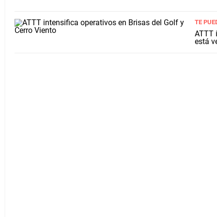
TE PUE
ATTT i
está v