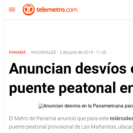
PANAMÁ
NACIONALES
-
2 de junio de 2019 - 11:20
Anuncian desvíos 
puente peatonal e
El Metro de Panamá anunció que para este
miércoles
puente peatonal provisional de Las Mañanitas, ubicad