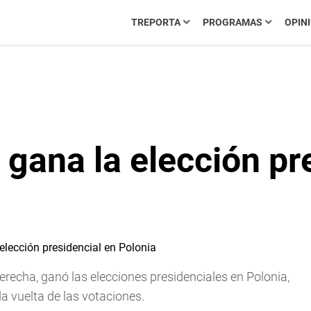
TREPORTA
PROGRAMAS
OPIN
 gana la elección pr
recha, ganó las elecciones presidenciales en Polonia,
a vuelta de las votaciones.