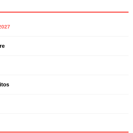
2027
re
itos