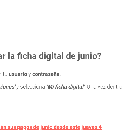
 la ficha digital de junio?
n tu
usuario
y
contraseña
.
iones'
y selecciona
'Mi ficha digital'
. Una vez dentro,
án sus pagos de junio desde este jueves 4