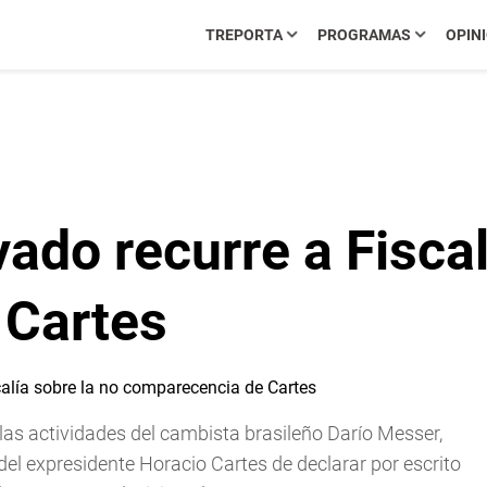
TREPORTA
PROGRAMAS
OPIN
ado recurre a Fiscal
 Cartes
as actividades del cambista brasileño Darío Messer,
del expresidente Horacio Cartes de declarar por escrito