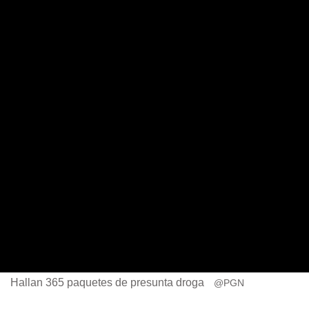
Hallan 365 paquetes de presunta droga
@PGN