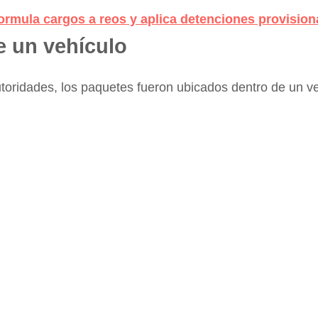
ormula cargos a reos y aplica detenciones provision
e un vehículo
utoridades, los paquetes fueron ubicados dentro de un v